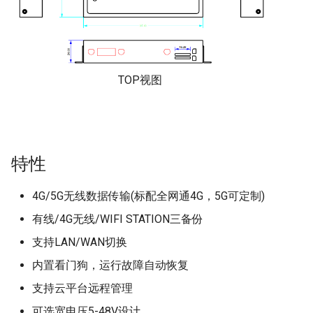
块
WiFi模块
PAN3031
VGdd79TxxxX0M1 系列模
块
GNSS定位模块
PAN3020
TOP视图
VG2389TxxxN0M1 系列模
Si4438、Si4463
块
CMT2300A
VG3214TxxxN0M1 系列模
块
A7169
特性
VG2421TxxxN1S1 系列模
4G/5G无线数据传输(标配全网通4G，5G可定制)
块
有线/4G无线/WIFI STATION三备份
支持LAN/WAN切换
内置看门狗，运行故障自动恢复
支持云平台远程管理
可选宽电压5-48V设计