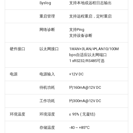
Syslog
支持本地或远程日志输出
重启管理
支持远程重启，定时重启
网络诊断
支持Ping
支持设备诊断
硬件接口
以太网接口
1
WAN+3
LAN/4*LAN10/100M
bps自适应以太网端口
1 xRS232/RS485可选
电源
电源输入
+12V DC
待机功耗
约160mA@12V DC
工作功耗
约300mA@12V DC
环境温度
环境湿度
≤ 95% ( 无凝结)
存储温度
-40 ~ +85℃