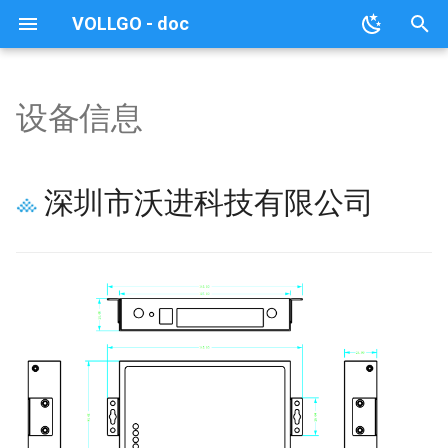
VOLLGO - doc
键
入
设备信息
SPI模块(高性价比)
简介
简介
简介
特性
简介
简介
常用工具
PAN3060SxxxN0M1
LLCC68
SX128x
A5133
EFR32FG23LTxxxN0S1 系
VG4130TxxxN0M1 系列模
VG218T240N0S1 模块
VG43T240N0M1 模块
VG7669T160N0MA 模块
与透传模块组网开发
以
列模块
块
开
SPI模块(SUB-G频段)
设备信息
设备信息
设备信息
技 术 参 数
设备信息
设备信息
模块测试套件
SX1262、SX1268
Si24R1、NRF24L01
VG6328A-Plus、
VG7669T160N0SA 模块
深圳市沃进科技有限公司
VG43F6TxxxN0S1 系列模
PAN3060TxxxN0M1 系列
VG6328A-Pro 模块
始
块
模块
SPI模块(2.4G频段)
服务端数据交互协议说明
后台管理系统操作说明
后台���理系统操作说明
性能测试
SX1278、SX1276
XN297
VG7779T156N0MA 单北斗
搜
VG3751T240NFM1 模块
定位模块
VG4142TxxxN0M1 系列模
SPI模块(5.8G频段)
参数配置协议说明
串口操作协议说明
SX1231
索
块
VG6328A 模块
SOC模块
典型应用场景
PAN3120
VGdd79TxxxN0M2 系列模
块
串口透传模块
PAN3029
VGdd79TxxxN0M4 系列模
蓝牙BLE模块
PAN3060