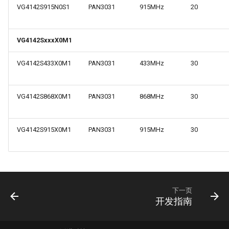
VG4142S915N0S1
PAN3031
915MHz
20
VG4142SxxxX0M1
VG4142S433X0M1
PAN3031
433MHz
30
VG4142S868X0M1
PAN3031
868MHz
30
VG4142S915X0M1
PAN3031
915MHz
30
下一页
开发指南