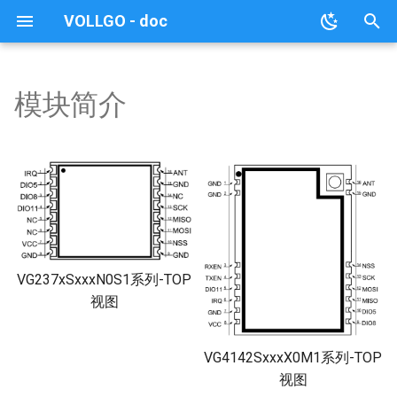
VOLLGO - doc
键
入
模块简介
PAN3060SxxxN0M1
模块简介
模块简介
模块简介
模块简介
模块简介
模块简介
模块简介
模块型号列表
模块简介
模块简介
模块简介
模块简介
SX128x
A5133
EFR32FG23LTxxxN0S1 系
VG4130TxxxN0M1 系列模
VG218T240N0S1 模块
VG43T240N0M1 模块
VG7669T160N0MA 模块
无线网关(VG-L4GRF80)
常用工具
模块简介
模块简介
模块简介
模块简介
模块简介
模块简介
模块简介
模块简介
模块简介
模块简介
模块简介
模块简介
模块简介
模块简介
模块简介
模块简介
模块简介
模块简介
模块简介
模块简介
模块简介
模块简介
模块简介
模块简介
简介
5G工业路由器(YZW900)
简介
以
列模块
块
开
开发指南
开发指南
开发指南
开发指南
开发指南
开发指南
开发指南
开发指南
开发指南
开发指南
开发指南
Si24R1、NRF24L01
VG6328A-Plus、
VG7669T160N0SA 模块
工业路由器
模块测试套件
开发指南
开发指南
开发指南
开发指南
开发指南
开发指南
开发指南
开发指南
开发指南
开发指南
开发指南
开发指南
开发指南
开发指南
开发指南
开发指南
开发指南
开发指南
开发指南
开发指南
开发指南
开发指南
开发指南
开发指南
设备信息
4G工业异地组网路由器
设备信息
VG43F6TxxxN0S1 系列模
PAN3060TxxxN0M1 系列
VG6328A-Pro 模块
(YZW100-200系列)
始
块
模块
XN297
VG7779T156N0MA 单北斗
定位器(LOCAL-4G-
芯片功能简介
串口操作说明
串口操作说明
串口操作说明
串口操作说明
串口操作说明
串口操作说明
串口操作说明
串口操作说明
串口操作说明
AT指令集
AT指令集
AT指令集(双模固件)
服务端数据交互协议说明
性能测试
搜
VG3751T240NFM1 模块
定位模块
DEVICE)
CPE 工业级4口路由器
VG4142TxxxN0M1 系列模
(KZD380W系列)
AT指令集(一对多版本)
固件更新说明
AT指令集(单BLE固件)
参数配置协议说明
串口操作协议说明
索
块
VG6328A 模块
VG237xSxxxN0S1系列-TOP
CPE 工业级5口路由器
典型应用场景
视图
VGdd79TxxxN0M2 系列模
(YZW400系列)
块
VG4142SxxxX0M1系列-TOP
VGdd79TxxxN0M4 系列模
视图