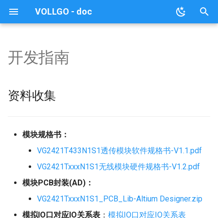
VOLLGO - doc
键
入
开发指南
PAN3060SxxxN0M1
LLCC68
SX128x
A5133
EFR32FG23LTxxxN0S1 系
模块简介
模块简介
模块简介
模块简介
模块简介
模块简介
模块简介
模块简介
资料收集
VG218T240N0S1 模块
VG43T240N0M1 模块
VG7669T160N0MA 模块
无线网关(VG-L4GRF80)
常用工具
模块简介
模块简介
模块简介
模块简介
模块简介
模块简介
模块简介
模块简介
模块简介
模块简介
模块简介
模块简介
模块简介
模块简介
模块简介
模块简介
模块简介
模块简介
模块简介
模块简介
模块简介
模块简介
模块简介
模块简介
模块简介
模块简介
模块简介
简介
5G工业路由器(YZW900)
简介
以
列模块
开
SX1262、SX1268
Si24R1、NRF24L01
开发指南
开发指南
开发指南
开发指南
开发指南
开发指南
开发指南
开发指南
VG6328A-Plus、
VG7669T160N0SA 模块
工业路由器
模块测试套件
开发指南
开发指南
开发指南
开发指南
开发指南
开发指南
开发指南
开发指南
开发指南
开发指南
开发指南
开发指南
开发指南
开发指南
开发指南
开发指南
开发指南
开发指南
开发指南
开发指南
开发指南
开发指南
开发指南
开发指南
开发指南
开发指南
开发指南
设备信息
4G工业异地组网路由器
设备信息
资料收集
VG43F6TxxxN0S1 系列模
VG6328A-Pro 模块
(YZW100-200系列)
始
块
SX1278、SX1276
XN297
串口操作说明
串口操作说明
串口操作说明
串口操作说明
串口操作说明
串口操作说明
串口操作说明
串口操作说明
VG7779T156N0MA 单北斗
定位器(LOCAL-4G-
芯片功能简介
AT指令集
AT指令集
AT指令集(双模固件)
服务端数据交互协议说明
性能测试
搜
VG3751T240NFM1 模块
定位模块
DEVICE)
CPE 工业级4口路由器
模块规格书：
(KZD380W系列)
SX1231
AT指令集(一对多版本)
固件更新说明
AT指令集(单BLE固件)
参数配置协议说明
串口操作协议说明
索
VG6328A 模块
VG2421T433N1S1透传模块软件规格书-V1.1.pdf
CPE 工业级5口路由器
PAN3120
典型应用场景
VG2421TxxxN1S1无线模块硬件规格书-V1.2.pdf
(YZW400系列)
模块PCB封装(AD)：
PAN3029
VG2421TxxxN1S1_PCB_Lib-Altium Designer.zip
PAN3060
模拟IO口对应IO关系表
：
模拟IO口对应IO关系表