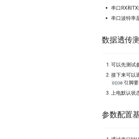
AT指令集(单BLE固件)
串口RX和T
串口波特率
数据透传
可以先测试
接下来可以
引脚要
DIO0
上电默认状
参数配置