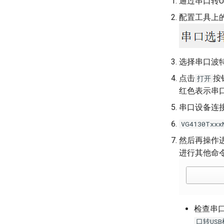
通过串口转U
配置工具上
选择串口波
点击
按
打开
红色表示串
串口设备连
VG4130Txxx
然后再操作
进行其他命
检查串口
口转USB