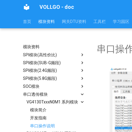
VOLLGO - doc
首页
模块资料
网关DTU资料
工具栏
学习园区
串口操
模块资料
SPI模块(高性价比)
SPI模块(SUB-G频段)
PAN3060SxxxN0M1
SPI模块(2.4G频段)
LLCC68
模块简介
SPI模块(5.8G频段)
SX1262、SX1268
SX128x
开发指南
模块简介
SOC模块
SX1278、SX1276
Si24R1、NRF24L01
A5133
开发指南
模块简介
模块简介
串口透传模块
SX1231
XN297
EFR32FG23LTxxxN0S1 系列
开发指南
模块简介
开发指南
模块简介
模块简介
模块
PAN3120
VG4130TxxxN0M1 系列模块
开发指南
模块简介
开发指南
模块简介
开发指南
VG43F6TxxxN0S1 系列模块
模块简介
PAN3029
开发指南
模块简介
开发指南
模块简介
开发指南
模块简介
PAN3060
开发指南
模块简介
开发指南
开发指南
PAN3031
开发指南
模块简介
串口操作说明
芯片功能简介